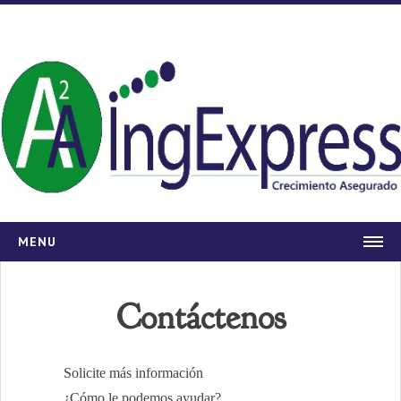
MENU
A2AINGEXPRESS
Contáctenos
SERVICIOS
SG-SST
A2A INGEXPRESS S.A.S
Normas de Calidad ISO
Solicite más información
Normas Ambientales
¿Cómo le podemos ayudar?