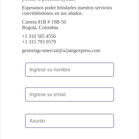
POLÍTICA DE TRATAMIENTO DE DATOS
Esperamos poder brindarles nuestros servicios
ACERCA DE
PERSONALES
convirtiéndonos en sus aliados.
I. Introducción.
CONTACTENOS
Carrera 81B # 19B-50
A2A INGEXPRESS S.A.S
Bogotá, Colombia
PORTAL
+1 310 565 4556
+1 315 793 0579
SG-SST
gestorsigcomercial@a2aingexpress.com
SG - Evaluación Competencias
E-LEARNING
E-Learning
INDUCCIÓN
A2A
INGEXPRESS S.A.S
Inducción
https://www.a2aingexpress.com
II. Objetivo